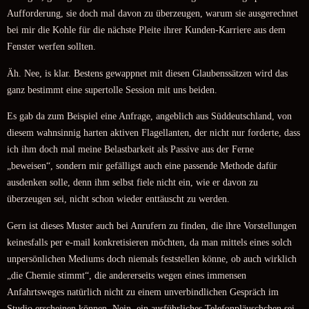
Aufforderung, sie doch mal davon zu überzeugen, warum sie ausgerechnet
bei mir die Kohle für die nächste Pleite ihrer Kunden-Karriere aus dem
Fenster werfen sollten.
Äh. Nee, is klar. Bestens gewappnet mit diesen Glaubenssätzen wird das
ganz bestimmt eine supertolle Session mit uns beiden.
Es gab da zum Beispiel eine Anfrage, angeblich aus Süddeutschland, von
diesem wahnsinnig harten aktiven Flagellanten, der nicht nur forderte, dass
ich ihm doch mal meine Belastbarkeit als Passive aus der Ferne
„beweisen“, sondern mir gefälligst auch eine passende Methode dafür
ausdenken solle, denn ihm selbst fiele nicht ein, wie er davon zu
überzeugen sei, nicht schon wieder enttäuscht zu werden.
Gern ist dieses Muster auch bei Anrufern zu finden, die ihre Vorstellungen
keinesfalls per e-mail konkretisieren möchten, da man mittels eines solch
unpersönlichen Mediums doch niemals feststellen könne, ob auch wirklich
„die Chemie stimmt“, die andererseits wegen eines immensen
Anfahrtsweges natürlich nicht zu einem unverbindlichen Gespräch im
Studio erscheinen können. Nein, ein ausführliches Telefonpläuschchen sei