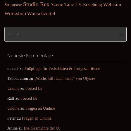
Studio Rex
Szene
Tanz
Webcam
TV-Erziehung
Striptease
Workshop
Wunschzettel
Su
Suche
na
Neueste Kommentare
marcel
zu
Fußpflege für Fetischisten & Fortgeschrittene
1985davison
zu
„Wachs hilft auch nicht“ von Ulysses
Undine
zu
Forced Bi
Ralf
zu
Forced Bi
Undine
zu
Fragen an Undine
Peter
zu
Fragen an Undine
Janine
zu
Die Geschichte der U.