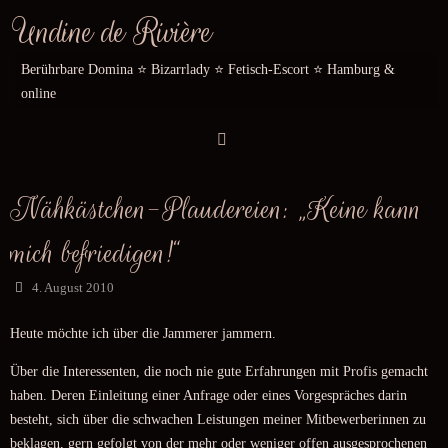
Zum
Undine de Rivière
Inhalt
springen
Berührbare Domina ⭐️ Bizarrlady ⭐️ Fetisch-Escort ⭐️ Hamburg &
online
Nähkästchen-Plaudereien: „Keine kann
mich befriedigen!“
4. August 2010
Heute möchte ich über die Jammerer jammern.
Über die Interessenten, die noch nie gute Erfahrungen mit Profis gemacht
haben. Deren Einleitung einer Anfrage oder eines Vorgespräches darin
besteht, sich über die schwachen Leistungen meiner Mitbewerberinnen zu
beklagen, gern gefolgt von der mehr oder weniger offen ausgesprochenen