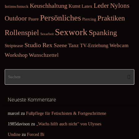
Nylons
Keuschhaltung
Leder
Kunst
Latex
Intimschmuck
Persönliches
Praktiken
Outdoor
Paare
Piercing
Sexwork
Rollenspiel
Spanking
Sexarbeit
Studio Rex
Szene
Tanz
Webcam
TV-Erziehung
Striptease
Workshop
Wunschzettel
Su
Suche
na
Neueste Kommentare
marcel
zu
Fußpflege für Fetischisten & Fortgeschrittene
1985davison
zu
„Wachs hilft auch nicht“ von Ulysses
Undine
zu
Forced Bi