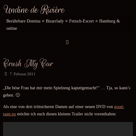
Zum
Undine de Rivière
Inhalt
springen
Berührbare Domina ⭐️ Bizarrlady ⭐️ Fetisch-Escort ⭐️ Hamburg &
online
Crush My Car
7. Februar 2011
„Die böse Frau hat mir mein Spielzeug kaputtgemacht!“ … Tja, so kann’s
gehen. 🙂
Als eine von drei trittsicheren Damen auf einer neuen DVD von
good-
taste.eu
möchte ich euch diesen kleinen Trailer nicht vorenthalten: