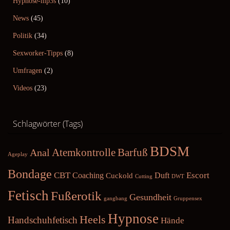
Hypnose-mp3s
(10)
News
(45)
Politik
(34)
Sexworker-Tipps
(8)
Umfragen
(2)
Videos
(23)
Schlagwörter (Tags)
BDSM
Atemkontrolle
Barfuß
Anal
Ageplay
Bondage
CBT
Escort
Coaching
Duft
Cuckold
Cutting
DWT
Fetisch
Fußerotik
Gesundheit
gangbang
Gruppensex
Hypnose
Heels
Handschuhfetisch
Hände